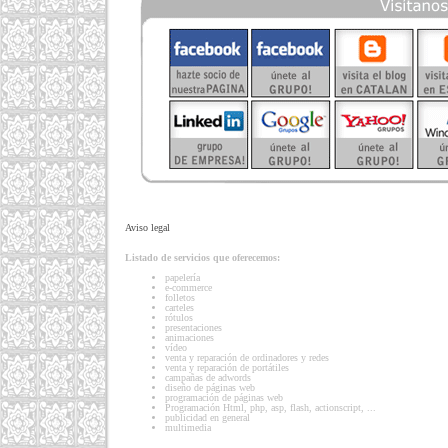
Aviso legal
Listado de servicios que oferecemos:
papelería
e-commerce
folletos
carteles
rótulos
presentaciones
animaciones
vídeo
venta y reparación de ordinadores y redes
venta y reparación de portátiles
campañas de adwords
diseño de páginas web
programación de páginas web
Programación Html, php, asp, flash, actionscript, ...
publicidad en general
multimedia