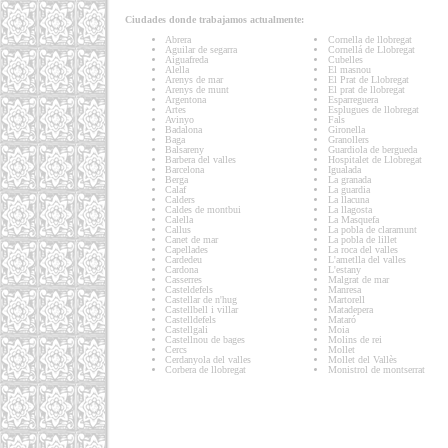
Ciudades donde trabajamos actualmente:
Abrera
Cornella de llobregat
Aguilar de segarra
Cornellá de Llobregat
Aiguafreda
Cubelles
Alella
El masnou
Arenys de mar
El Prat de Llobregat
Arenys de munt
El prat de llobregat
Argentona
Esparreguera
Artes
Esplugues de llobregat
Avinyo
Fals
Badalona
Gironella
Baga
Granollers
Balsareny
Guardiola de bergueda
Barbera del valles
Hospitalet de Llobregat
Barcelona
Igualada
Berga
La granada
Calaf
La guardia
Calders
La llacuna
Caldes de montbui
La llagosta
Calella
La Masquefa
Callus
La pobla de claramunt
Canet de mar
La pobla de lillet
Capellades
La roca del valles
Cardedeu
L'ametlla del valles
Cardona
L'estany
Casserres
Malgrat de mar
Casteldefels
Manresa
Castellar de n'hug
Martorell
Castellbell i villar
Matadepera
Castelldefels
Mataró
Castellgali
Moia
Castellnou de bages
Molins de rei
Cercs
Mollet
Cerdanyola del valles
Mollet del Vallès
Corbera de llobregat
Monistrol de montserrat