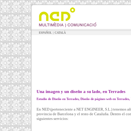
ESPAÑOL
|
CATALÀ
Una imagen y un diseño a su lado, en Terrades
Estudio de Diseño en Terrades, Diseño de págines web en Terrades, 
En NED (perteneciente a NET ENGINEER, S.L.) tenemos años
provincia de Barcelona y el resto de Cataluña. Dentro el c
siguientes servicios: