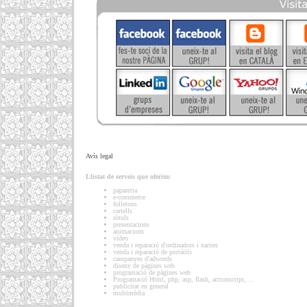
Avís legal
Llistat de serveis que oferim:
papareria
e-commerce
folletons
cartells
ròtuls
presentacions
animacions
vídeo
venda i reparació d'ordinadors i xarxes
venda i reparació de portàtils
campanyes d'adwords
diseny de pàgines web
programació de pàgines web
Programació Html, php, asp, flash, actionscript, ...
publicitat en general
multimèdia