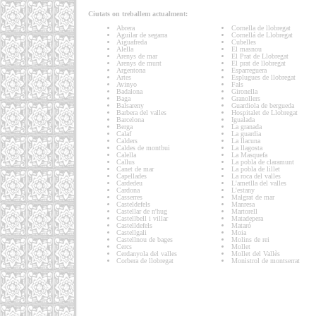
Ciutats on treballem actualment:
Abrera
Cornella de llobregat
Aguilar de segarra
Cornellá de Llobregat
Aiguafreda
Cubelles
Alella
El masnou
Arenys de mar
El Prat de Llobregat
Arenys de munt
El prat de llobregat
Argentona
Esparreguera
Artes
Esplugues de llobregat
Avinyo
Fals
Badalona
Gironella
Baga
Granollers
Balsareny
Guardiola de bergueda
Barbera del valles
Hospitalet de Llobregat
Barcelona
Igualada
Berga
La granada
Calaf
La guardia
Calders
La llacuna
Caldes de montbui
La llagosta
Calella
La Masquefa
Callus
La pobla de claramunt
Canet de mar
La pobla de lillet
Capellades
La roca del valles
Cardedeu
L'ametlla del valles
Cardona
L'estany
Casserres
Malgrat de mar
Casteldefels
Manresa
Castellar de n'hug
Martorell
Castellbell i villar
Matadepera
Castelldefels
Mataró
Castellgali
Moia
Castellnou de bages
Molins de rei
Cercs
Mollet
Cerdanyola del valles
Mollet del Vallès
Corbera de llobregat
Monistrol de montserrat