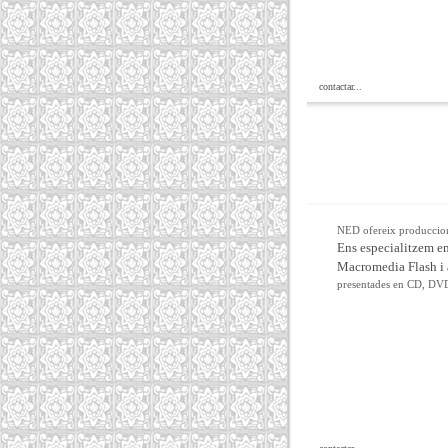
contactar...
NED ofereix produccions
Ens especialitzem en
Macromedia Flash i a
presentades en CD, DVD