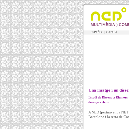
ESPAÑOL
|
CATALÀ
Una imatge i un disse
Estudi de Disseny a Riumors-
disseny-web, ...
A NED (pertanyent a NET E
Barcelona i la resta de Ca