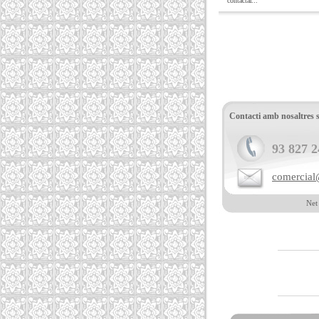
contactar...
Contacti amb nosaltres 
93 827 2
comercial
Net