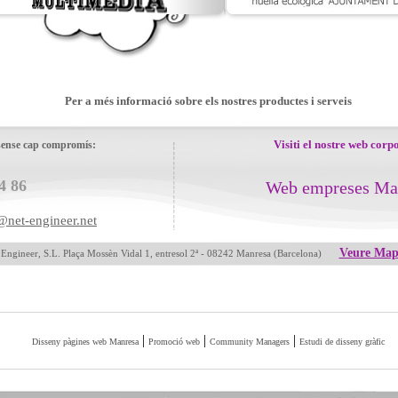
Per a més informació sobre els nostres productes i serveis
Visiti el nostre web corp
sense cap compromís:
4 86
Web empreses Ma
@net-engineer.net
Veure Ma
 Engineer, S.L. Plaça Mossèn Vidal 1, entresol 2ª - 08242 Manresa (Barcelona)
|
|
|
Disseny pàgines web Manresa
Promoció web
Community Managers
Estudi de disseny gràfic