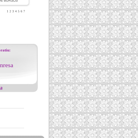
1
2
3
4
5
6
7
oratiu:
nresa
pa