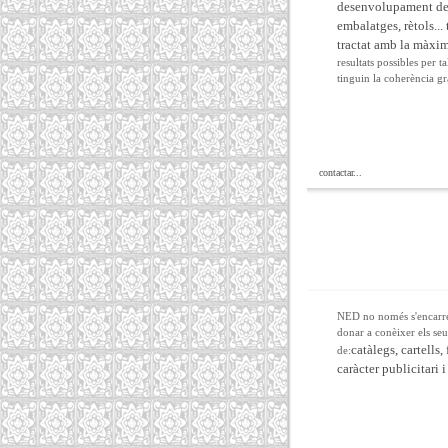
desenvolupament de 
embalatges, rètols... 
tractat amb la màxim
resultats possibles per 
tinguin la coherència gr
contactar...
NED no només s'encarreg
donar a conèixer els seu
catàlegs, cartells,
de:
caràcter publicitari 