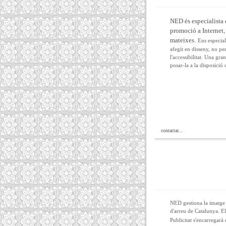
NED és especialista 
promoció a Internet, 
mateixes.
Ens especia
afegit en disseny, no pe
l'accessibilitat. Una gra
posar-la a la disposició
contactar...
NED gestiona la imatge c
d'arreu de Catalunya. E
Publicitat s'encarregarà