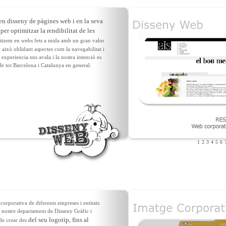
en disseny de pàgines web i en la seva
per optimitzar la rendibilitat de les
litzem en webs fets a mida amb un gran valor
r això oblidant aspectes com la navegabilitat i
n experiencia ens avala i la nostra intenció es
 de tot Barcelona i Catalunya en general.
1
2
3
4
5
6
orporativa de diferents empreses i entitats
l nostre departament de Disseny Gràfic i
del seu logotip, fins al
 de crear des