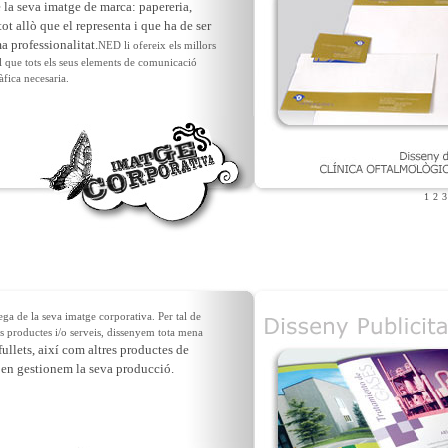
la seva imatge de marca: papereria,
tot allò que el representa i que ha de ser
a professionalitat.
NED li ofereix els millors
tal que tots els seus elements de comunicació
àfica necesaria.
1
2
3
a de la seva imatge corporativa. Per tal de
s productes i/o serveis, dissenyem tota mena
 fullets, així com altres productes de
i en gestionem la seva producció.