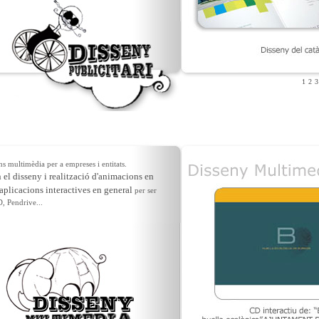
1
2
3
 multimèdia per a empreses i entitats.
 el disseny i realització d'animacions en
plicacions interactives en general
per ser
, Pendrive...