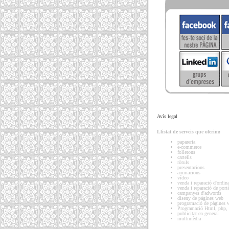
Avís legal
Llistat de serveis que oferim:
papareria
e-commerce
folletons
cartells
ròtuls
presentacions
animacions
vídeo
venda i reparació d'ordin
venda i reparació de portà
campanyes d'adwords
diseny de pàgines web
programació de pàgines 
Programació Html, php, as
publicitat en general
multimèdia