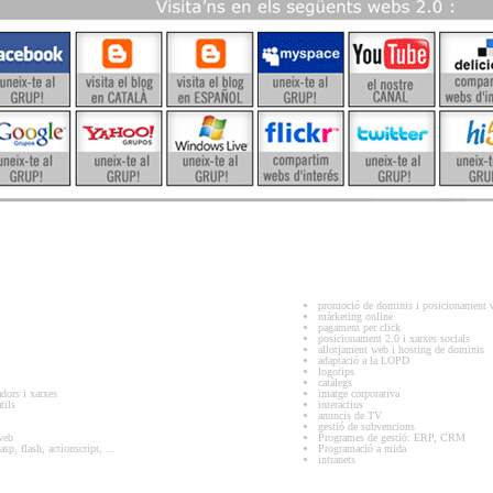
promoció de dominis i posicionament 
màrketing online
pagament per click
posicionament 2.0 i xarxes socials
allotjament web i hosting de dominis
adaptació a la LOPD
logotips
catàlegs
adors i xarxes
imatge corporativa
tils
interactius
anuncis de TV
gestió de subvencions
web
Programes de gestió: ERP, CRM
p, flash, actionscript, ...
Programació a mida
intranets