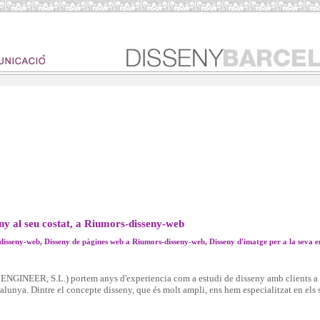
ny al seu costat, a Riumors-disseny-web
disseny-web, Disseny de pàgines web a Riumors-disseny-web, Disseny d'imatge per a la seva
NGINEER, S.L.) portem anys d'experiencia com a estudi de disseny amb clients a t
talunya. Dintre el concepte disseny, que és molt ampli, ens hem especialitzat en els 