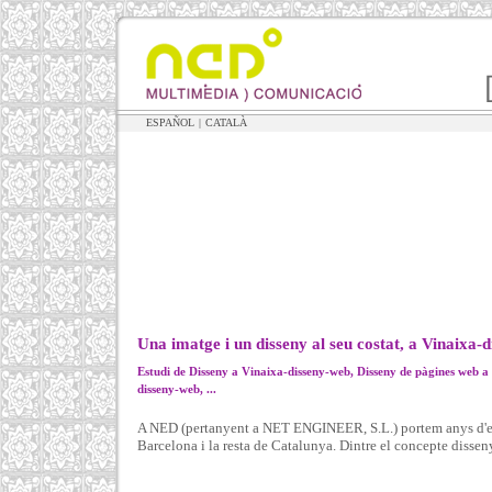
ESPAÑOL
|
CATALÀ
Una imatge i un disseny al seu costat, a Vinaixa-
Estudi de Disseny a Vinaixa-disseny-web, Disseny de pàgines web a
disseny-web, ...
A NED (pertanyent a NET ENGINEER, S.L.) portem anys d'exp
Barcelona i la resta de Catalunya. Dintre el concepte disseny