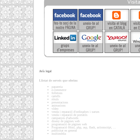
Avís legal
Llistat de serveis que oferim:
papareria
e-commerce
folletons
cartells
ròtuls
presentacions
animacions
vídeo
venda i reparació d'ordinadors i xarxes
venda i reparació de portàtils
campanyes d'adwords
diseny de pàgines web
programació de pàgines web
Programació Html, php, asp, flash, actionscript, ...
publicitat en general
multimèdia