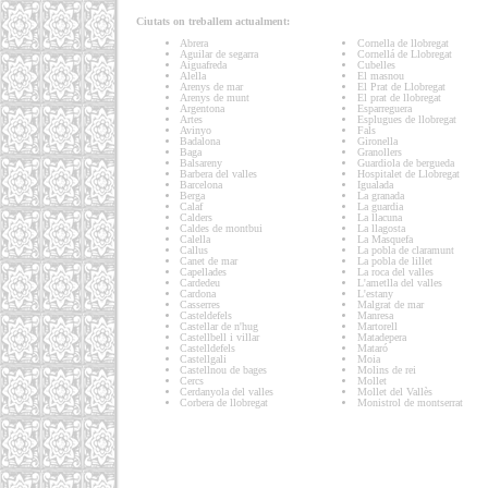
Ciutats on treballem actualment:
Abrera
Cornella de llobregat
Aguilar de segarra
Cornellá de Llobregat
Aiguafreda
Cubelles
Alella
El masnou
Arenys de mar
El Prat de Llobregat
Arenys de munt
El prat de llobregat
Argentona
Esparreguera
Artes
Esplugues de llobregat
Avinyo
Fals
Badalona
Gironella
Baga
Granollers
Balsareny
Guardiola de bergueda
Barbera del valles
Hospitalet de Llobregat
Barcelona
Igualada
Berga
La granada
Calaf
La guardia
Calders
La llacuna
Caldes de montbui
La llagosta
Calella
La Masquefa
Callus
La pobla de claramunt
Canet de mar
La pobla de lillet
Capellades
La roca del valles
Cardedeu
L'ametlla del valles
Cardona
L'estany
Casserres
Malgrat de mar
Casteldefels
Manresa
Castellar de n'hug
Martorell
Castellbell i villar
Matadepera
Castelldefels
Mataró
Castellgali
Moia
Castellnou de bages
Molins de rei
Cercs
Mollet
Cerdanyola del valles
Mollet del Vallès
Corbera de llobregat
Monistrol de montserrat